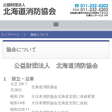
内
容
を
ス
キ
ッ
トップページ
/
協会について
プ
協会について
公益財団法人 北海道消防協会
１ 設立・沿革
大正 2年７
北海道消防議会
月28日
昭和 2年
大日本消防協会北海道支部に名称変更
昭和14年
大日本警防協会北海道支部に改組
昭和22年11