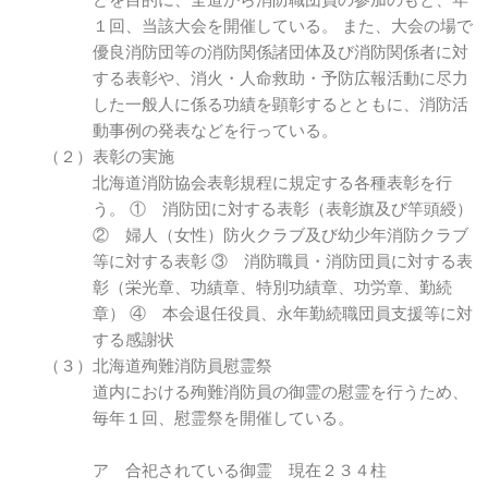
どを目的に、全道から消防職団員の参加のもと、年
１回、当該大会を開催している。 また、大会の場で
優良消防団等の消防関係諸団体及び消防関係者に対
する表彰や、消火・人命救助・予防広報活動に尽力
した一般人に係る功績を顕彰するとともに、消防活
動事例の発表などを行っている。
（２）表彰の実施
北海道消防協会表彰規程に規定する各種表彰を行
う。 ① 消防団に対する表彰（表彰旗及び竿頭綬）
② 婦人（女性）防火クラブ及び幼少年消防クラブ
等に対する表彰 ③ 消防職員・消防団員に対する表
彰（栄光章、功績章、特別功績章、功労章、勤続
章） ④ 本会退任役員、永年勤続職団員支援等に対
する感謝状
（３）北海道殉難消防員慰霊祭
道内における殉難消防員の御霊の慰霊を行うため、
毎年１回、慰霊祭を開催している。
ア 合祀されている御霊 現在２３４柱