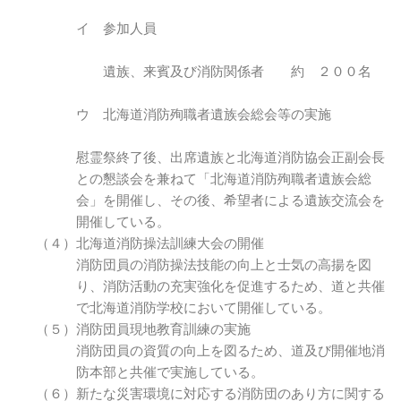
イ 参加人員
遺族、来賓及び消防関係者 約 ２００名
ウ 北海道消防殉職者遺族会総会等の実施
慰霊祭終了後、出席遺族と北海道消防協会正副会長
との懇談会を兼ねて「北海道消防殉職者遺族会総
会」を開催し、その後、希望者による遺族交流会を
開催している。
（４）北海道消防操法訓練大会の開催
消防団員の消防操法技能の向上と士気の高揚を図
り、消防活動の充実強化を促進するため、道と共催
で北海道消防学校において開催している。
（５）消防団員現地教育訓練の実施
消防団員の資質の向上を図るため、道及び開催地消
防本部と共催で実施している。
（６）新たな災害環境に対応する消防団のあり方に関する