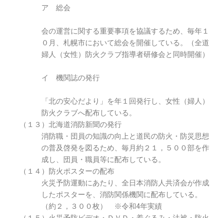
ア 総会
会の運営に関する重要事項を協議するため、毎年１
０月、札幌市において総会を開催している。（全道
婦人（女性）防火クラブ指導者研修会と同時開催）
イ 機関誌の発行
「北の安心だより」を年１回発行し、女性（婦人）
防火クラブへ配布している。
（１３）北海道消防新聞の発行
消防職・団員の知識の向上と道民の防火・防災思想
の普及啓発を図るため、毎月約２１，５００部を作
成し、団員・職員等に配布している。
（１４）防火ポスターの配布
火災予防運動にあたり、全日本消防人共済会が作成
したポスターを、消防関係機関に配布している。
（約２，３００枚） ※令和4年実績