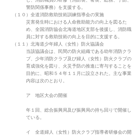
し、消防職員の研修（消防長、署長、総務、予防、
警防関係事務）を支援する。
（１０）全道消防救助技術訓練指導会の実施
災害発生時における人命救助能力の向上を図るた
め、全国消防協会北海道地区支部を後援し、消防職
員に対する救助技術の向上を目的に支援する。
（１１）北海道少年婦人（女性）防火協議会
当該協議会は、民間の防火組織である幼年消防クラ
ブ、少年消防クラブ及び婦人（女性）防火クラブの
育成強化を図り、火災予防の推進に寄与することを
目的に、昭和５４年１１月に設立された。主な事業
内容は次のとおり。
ア 地区大会の開催
年１回、総合振興局及び振興局の持ち回りで開催し
ている。
イ 全道婦人（女性）防火クラブ指導者研修会の開