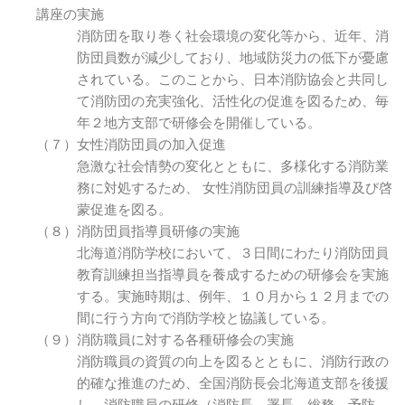
講座の実施
消防団を取り巻く社会環境の変化等から、近年、消
防団員数が減少しており、地域防災力の低下が憂慮
されている。このことから、日本消防協会と共同し
て消防団の充実強化、活性化の促進を図るため、毎
年２地方支部で研修会を開催している。
（７）女性消防団員の加入促進
急激な社会情勢の変化とともに、多様化する消防業
務に対処するため、 女性消防団員の訓練指導及び啓
蒙促進を図る。
（８）消防団員指導員研修の実施
北海道消防学校において、３日間にわたり消防団員
教育訓練担当指導員を養成するための研修会を実施
する。実施時期は、例年、１０月から１２月までの
間に行う方向で消防学校と協議している。
（９）消防職員に対する各種研修会の実施
消防職員の資質の向上を図るとともに、消防行政の
的確な推進のため、全国消防長会北海道支部を後援