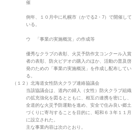
催
例年、１０月中に札幌市（かでる2・7）で開催して
いる。
ウ 「事業の実施概況」の作成等
優秀なクラブの表彰、火災予防作文コンクール入賞
者の表彰、防火ビデオの購入のほか、活動の普及啓
発のための「事業の実施概況」を作成し配布してい
る。
（１２）北海道女性防火クラブ連絡協議会
当該協議会は、道内の婦人（女性）防火クラブ組織
の拡充強化を図るとともに、相互の連携を密にし、
全道的な火災予防運動を進め、安全で住み良い郷土
づくりに寄与することを目的に、昭和６３年１１月
に設立された。
主な事業内容は次のとおり。