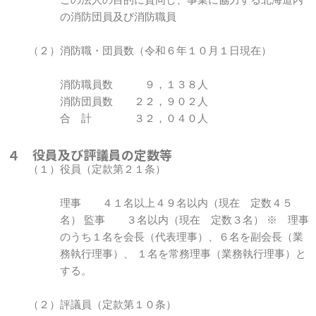
この法人の目的に賛同し、事業に協力する北海道内
の消防団員及び消防職員
（２）消防職・団員数（令和６年１０月１日現在）
消防職員数 ９，１３８人
消防団員数 ２２，９０２人
合 計 ３２，０４０人
４ 役員及び評議員の定数等
（１）役員（定款第２１条）
理事 ４１名以上４９名以内（現在 定数４５
名） 監事 ３名以内（現在 定数３名） ※ 理事
のうち１名を会長（代表理事）、６名を副会長（業
務執行理事）、 １名を常務理事（業務執行理事）と
する。
（２）評議員（定款第１０条）