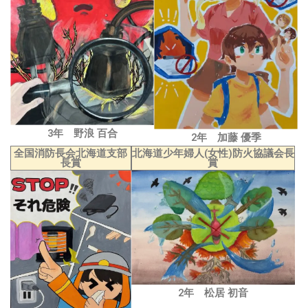
3年 野浪 百合
2年 加藤 優季
全国消防長会北海道支部
北海道少年婦人(女性)防火協議会長
長賞
賞
2年 松居 初音