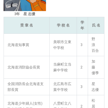
3年 星 志優
学
受 章 名
学 校 名
氏 名
年
野
美唄市立東
北海道知事賞
3
浪
中学校
百合
加
当麻町立当
北海道消防協会長賞
2
藤
麻中学校
優季
全国消防長会北海道支
北広島市広
星
3
部長賞
葉中学校
志優
松
北海道少年婦人(女性)
八雲町立八
2
居