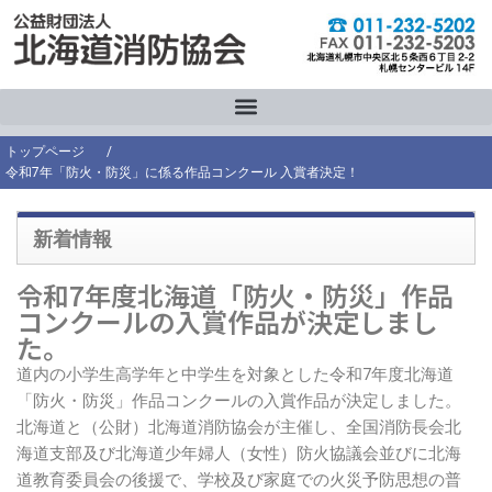
内
容
を
ス
キ
ッ
トップページ
/
プ
令和7年「防火・防災」に係る作品コンクール 入賞者決定！
新着情報
令和7年度北海道「防火・防災」作品
コンクールの入賞作品が決定しまし
た。
道内の小学生高学年と中学生を対象とした令和7年度北海道
「防火・防災」作品コンクールの入賞作品が決定しました。
北海道と（公財）北海道消防協会が主催し、全国消防長会北
海道支部及び北海道少年婦人（女性）防火協議会並びに北海
道教育委員会の後援で、学校及び家庭での火災予防思想の普