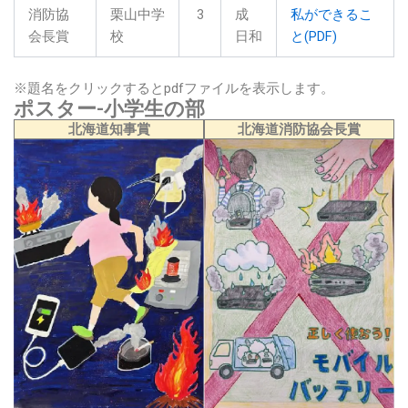
消防協
栗山中学
3
成
私ができるこ
会長賞
校
日和
と(PDF)
※題名をクリックするとpdfファイルを表示します。
ポスター-小学生の部
北海道知事賞
北海道消防協会長賞