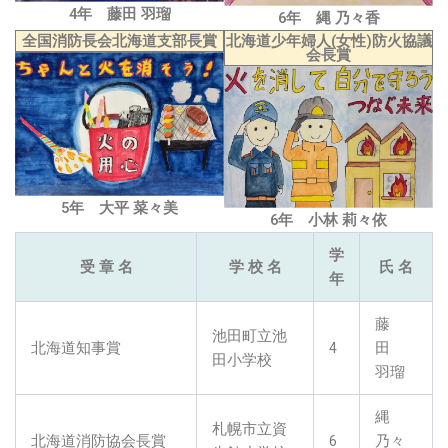
4年 藤田 羽瑠
6年 縄 乃々香
全国消防長会北海道支部長賞
北海道少年婦人(女性)防火協議
会長賞
5年 大平 菜々美
6年 小林 莉々依
学
受 章 名
学 校 名
氏 名
年
藤
池田町立池
北海道知事賞
4
田
田小学校
羽瑠
縄
札幌市立資
北海道消防協会長賞
6
乃々