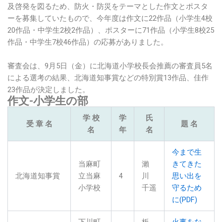
及啓発を図るため、防火・防災をテーマとした作文とポスタ
ーを募集していたもので、今年度は作文に22作品（小学生4校
20作品・中学生2校2作品）、ポスターに71作品（小学生8校25
作品・中学生7校46作品）の応募がありました。
審査会は、9月5日（金）に北海道小学校長会推薦の審査員5名
による選考の結果、北海道知事賞などの特別賞13作品、佳作
23作品が決定しました。
作文-小学生の部
学 校
学
氏
受 章 名
題 名
名
年
名
今まで生
当麻町
瀨
きてきた
北海道知事賞
立当麻
4
川
思い出を
小学校
千遥
守るため
に(PDF)
下川町
板
火事をな