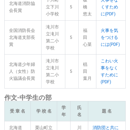
北海道消防協
立下川
5
橋
くすため
会長賞
小学校
悠太
に
(PDF)
滝川市
全国消防長会
福
火事を気
立滝川
北海道支部長
5
田
をつける
第二小
賞
心菜
には(PDF)
学校
滝川市
こわい火
北海道少年婦
椙
立滝川
事をなく
人（女性）防
5
田
第二小
すために
火協議会長賞
葉月
学校
(PDF)
作文-中学生の部
学
氏
受 章 名
学 校 名
題 名
年
名
北海道
栗山町立
川
消防団と共に