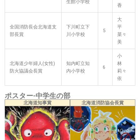
生館小学校
香
大
全国消防長会北海道支
下川町立下
平
5
部長賞
川小学校
菜々
美
小
北海道少年婦人(女性)
知内町立知
林
6
防火協議会長賞
内小学校
莉々
依
ポスター-中学生の部
北海道知事賞
北海道消防協会長賞