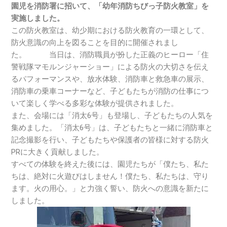
園児を消防署に招いて、「幼年消防ちびっ子防火教室」を
実施しました。
この防火教室は、幼少期における防火教育の一環として、
防火意識の向上を図ることを目的に開催されまし
た。 当日は、消防職員が扮した正義のヒーロー「住
警戦隊マモルンジャーショー」による防火の大切さを伝え
るパフォーマンスや、放水体験、消防車と救急車の展示、
消防車の乗車コーナーなど、子どもたちが消防の仕事につ
いて楽しく学べる多彩な体験が提供されました。
また、会場には「消太6号」も登場し、子どもたちの人気を
集めました。「消太6号」は、子どもたちと一緒に消防車と
記念撮影を行い、子どもたちや保護者の皆様に対する防火
PRに大きく貢献しました。
すべての体験を終えた後には、園児たちが「僕たち、私た
ちは、絶対に火遊びはしません！僕たち、私たちは、守り
ます。火の用心。」と力強く誓い、防火への意識を新たに
しました。