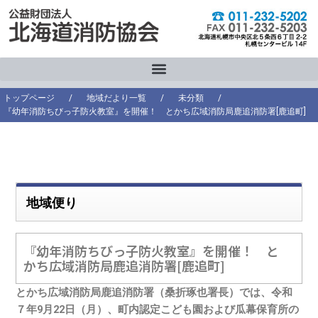
内
容
を
ス
キ
ッ
トップページ
/
地域だより一覧
/
未分類
/
プ
『幼年消防ちびっ子防火教室』を開催！ とかち広域消防局鹿追消防署[鹿追町]
地域便り
『幼年消防ちびっ子防火教室』を開催！ と
かち広域消防局鹿追消防署[鹿追町]
とかち広域消防局鹿追消防署（桑折琢也署長）では、令和
７年9月22日（月）、町内認定こども園および瓜幕保育所の