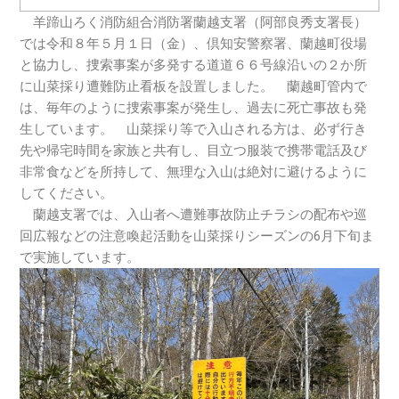
羊蹄山ろく消防組合消防署蘭越支署（阿部良秀支署長）
では令和８年５月１日（金）、倶知安警察署、蘭越町役場
と協力し、捜索事案が多発する道道６６号線沿いの２か所
に山菜採り遭難防止看板を設置しました。 蘭越町管内で
は、毎年のように捜索事案が発生し、過去に死亡事故も発
生しています。 山菜採り等で入山される方は、必ず行き
先や帰宅時間を家族と共有し、目立つ服装で携帯電話及び
非常食などを所持して、無理な入山は絶対に避けるように
してください。
蘭越支署では、入山者へ遭難事故防止チラシの配布や巡
回広報などの注意喚起活動を山菜採りシーズンの6月下旬ま
で実施しています。