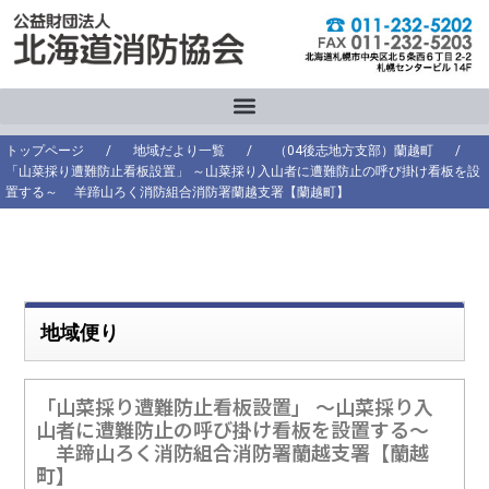
内
容
を
ス
キ
ッ
トップページ
/
地域だより一覧
/
（04後志地方支部）蘭越町
/
プ
「山菜採り遭難防止看板設置」 ～山菜採り入山者に遭難防止の呼び掛け看板を設
置する～ 羊蹄山ろく消防組合消防署蘭越支署【蘭越町】
地域便り
「山菜採り遭難防止看板設置」 ～山菜採り入
山者に遭難防止の呼び掛け看板を設置する～
羊蹄山ろく消防組合消防署蘭越支署【蘭越
町】