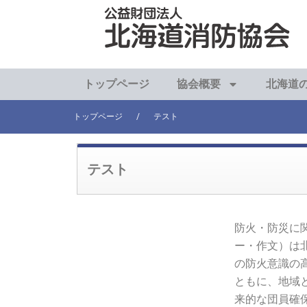
内
容
を
ス
キ
トップページ
協会概要
北海道
ッ
プ
トップページ
/
テスト
テスト
防火・防災に
ー・作文）は
の防火意識の
ともに、地域
来的な団員確