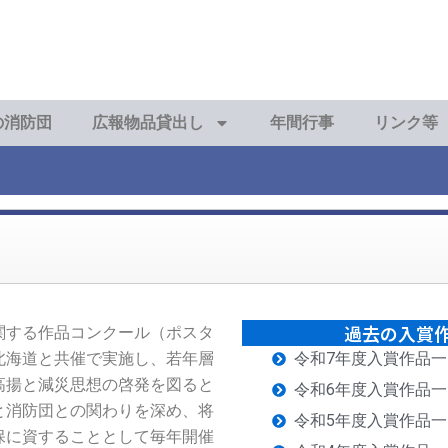
の消防団
広報物品貸出し
年間行事
リンク等
過去の入賞
関する作品コンクール（ポスタ
北海道と共催で実施し、若年層
令和7年度入賞作品一
高揚と減災思想の啓発を図ると
令和6年度入賞作品一
と消防団との関わりを深め、将
令和5年度入賞作品一
保に資することとして毎年開催