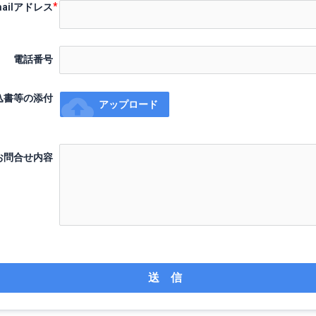
mailアドレス
電話番号
込書等の添付
cloud_upload
アップロード
お問合せ内容
送 信