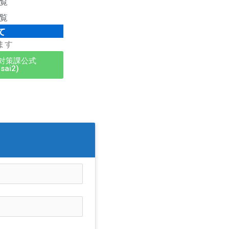
覧
覧
て
ます
対策課公式
sai2)