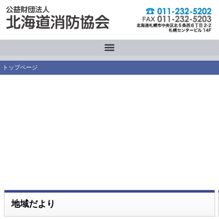
内
容
を
ス
キ
ッ
トップページ
プ
地域だより