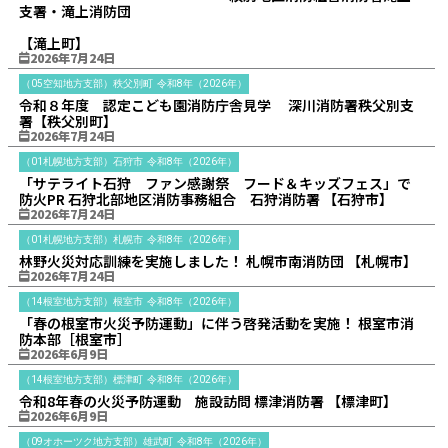
支署・滝上消防団
【滝上町】
2026年7月24日
（05空知地方支部）秩父別町
令和8年（2026年）
令和８年度 認定こども園消防庁舎見学 深川消防署秩父別支
署【秩父別町】
2026年7月24日
（01札幌地方支部）石狩市
令和8年（2026年）
「サテライト石狩 ファン感謝祭 フード＆キッズフェス」で
防火PR 石狩北部地区消防事務組合 石狩消防署 【石狩市】
2026年7月24日
（01札幌地方支部）札幌市
令和8年（2026年）
林野火災対応訓練を実施しました！ 札幌市南消防団 【札幌市】
2026年7月24日
（14根室地方支部）根室市
令和8年（2026年）
「春の根室市火災予防運動」に伴う啓発活動を実施！ 根室市消
防本部［根室市］
2026年6月9日
（14根室地方支部）標津町
令和8年（2026年）
令和8年春の火災予防運動 施設訪問 標津消防署 【標津町】
2026年6月9日
（09オホーツク地方支部）雄武町
令和8年（2026年）