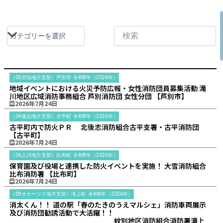
（05空知地方支部）芦別市
令和8年（2026年）
地域イベントにおける火災予防広報・女性消防団員募集活動 滝
川地区広域消防事務組合 芦別消防団 女性分団 【芦別市】
2026年7月24日
（04後志地方支部）古平町
令和8年（2026年）
古平町内で防火ＰＲ 北後志消防組合古平支署・古平消防団
【古平町】
2026年7月24日
（06上川地方支部）比布町
令和8年（2026年）
保育園及び役場と連携した防火イベントを実施！ 大雪消防組合
比布消防署 【比布町】
2026年7月24日
（09オホーツク地方支部）滝上町
令和8年（2026年）
消太くん！！ 道の駅「春のたきのうえマルシェ」消防車両展示
及び消防団勧誘活動で大活躍！！
紋別地区消防組合消防署滝上